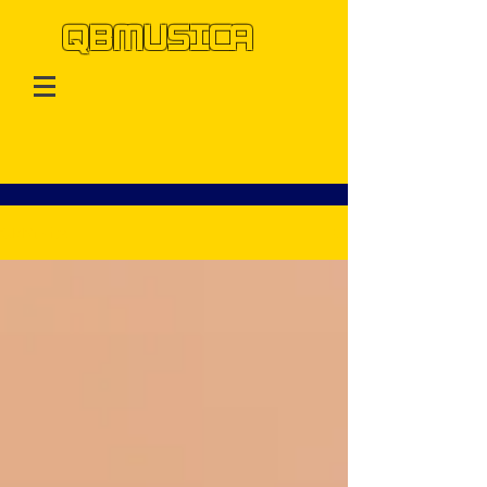
QBMUSICA
QBMusica