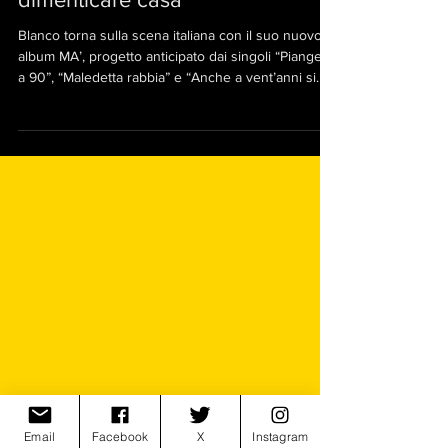
tra speranza e libertà, senza
dimenticare casa
Blanco torna sulla scena italiana con il suo nuovo
album MA’, progetto anticipato dai singoli “Piangere
a 90”, “Maledetta rabbia” e “Anche a vent’anni si
muore”.
Email
Facebook
X
Instagram