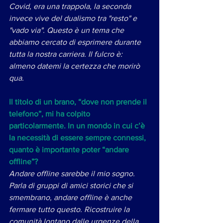
Covid, era una trappola, la seconda 
invece vive del dualismo tra "resto" e 
"vado via". Questo è un tema che 
abbiamo cercato di esprimere durante 
tutta la nostra carriera. Il fulcro è: 
almeno datemi la certezza che morirò 
qua. 
Il titolo di un brano, “dove non prende il 
telefono”, mi ha colpito 
particolarmente. In un mondo in cui c’è 
la necessità di essere sempre connessi, 
quanto è importante poter “andare 
offline”?
Andare offline sarebbe il mio sogno. 
Parla di gruppi di amici storici che si 
smembrano, andare offline è anche 
fermare tutto questo. Ricostruire la 
comunità lontano dalle urgenze della 