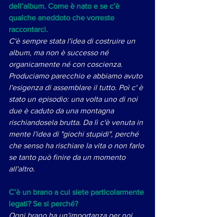
dell’album. Come è nato e se c’è 
qualche aneddoto che vorreste 
raccontarci.
C'è sempre stata l'idea di costruire un 
album, ma non è successo né 
organicamente né con coscienza. 
Produciamo parecchio e abbiamo avuto 
l'esigenza di assemblare il tutto. Poì c' è 
stato un episodio: una volta uno di noi 
due è caduto da una montagna 
rischiandosela brutta. Da lì c'è venuta in 
mente l'idea di "giochi stupidi", perché 
che senso ha rischiare la vita o non farlo 
se tanto può finire da un momento 
all'altro. 
C’è un brano a cui siete particolarmente 
legati? Se si perché? 
Ogni brano ha un'importanza per noi 