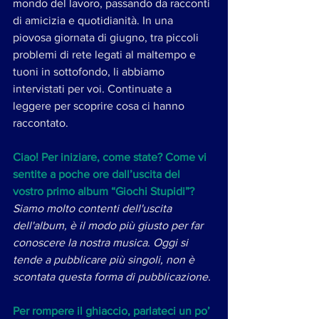
mondo del lavoro, passando da racconti 
di amicizia e quotidianità. In una 
piovosa giornata di giugno, tra piccoli 
problemi di rete legati al maltempo e 
tuoni in sottofondo, li abbiamo 
intervistati per voi. Continuate a 
leggere per scoprire cosa ci hanno 
raccontato. 
Ciao! Per iniziare, come state? Come vi 
sentite a poche ore dall’uscita del 
vostro primo album “Giochi Stupidi”?
Siamo molto contenti dell'uscita 
dell'album, è il modo più giusto per far 
conoscere la nostra musica. Oggi si 
tende a pubblicare più singoli, non è 
scontata questa forma di pubblicazione.
Per rompere il ghiaccio, parlateci un po’ 