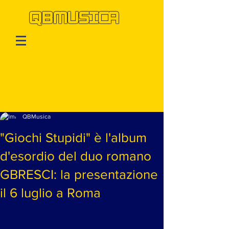
QBMUSICA
Post
QBMusica
"Giochi Stupidi" è l'album
d'esordio del duo romano
GBRESCI: la presentazione
il 6 luglio a Roma