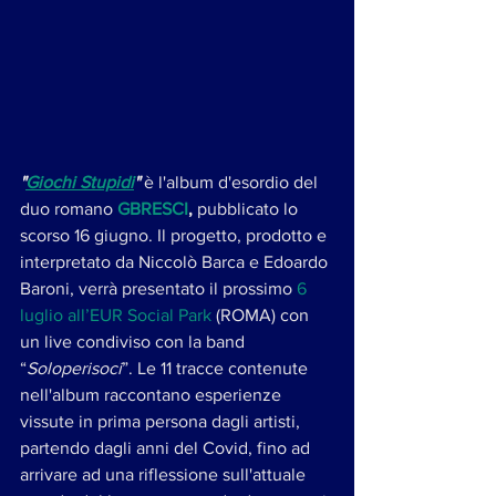
"
Giochi Stupidi
" 
è l'album d'esordio del 
duo romano 
GBRESCI
, 
pubblicato lo 
scorso 16 giugno. Il progetto, prodotto e 
interpretato da Niccolò Barca e Edoardo 
Baroni, verrà presentato il prossimo
 6 
luglio all’EUR Social Park
 (ROMA) con 
un live condiviso con la band 
“
Soloperisoci
”. Le 11 tracce contenute 
nell'album raccontano esperienze 
vissute in prima persona dagli artisti, 
partendo dagli anni del Covid, fino ad 
arrivare ad una riflessione sull'attuale 