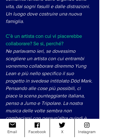
vita, dai sogni fasulli e dalle distrazioni. 
Un luogo dove costruire una nuova 
famiglia. 
C’è un artista con cui vi piacerebbe 
collaborare? Se si, perché? 
Ne parlavamo ieri, se dovessimo 
scegliere un artista con cui entrambi 
vorremmo collaborare diremmo Yung 
Lean e più nello specifico il suo 
progetto in svedese intitolato Död Mark. 
Pensando alle cose più possibili, ci 
piace la scena punteggiante italiana, 
penso a Jumo e Tripolare. La nostra 
musica delle volte sembra non 
combaciarsi con nessun'altra quindi è 
difficile immaginare un featuring, ma 
Email
Facebook
X
Instagram
loro sono quelli più affini. 