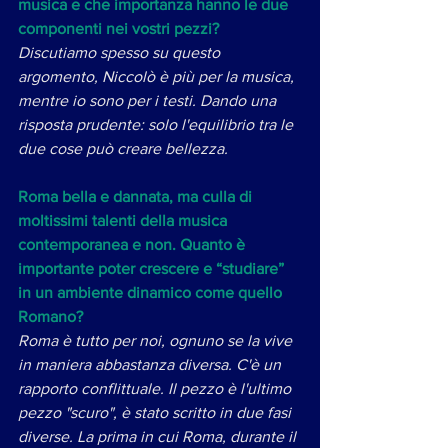
musica e che importanza hanno le due 
componenti nei vostri pezzi?
Discutiamo spesso su questo 
argomento, Niccolò è più per la musica, 
mentre io sono per i testi. Dando una 
risposta prudente: solo l'equilibrio tra le 
due cose può creare bellezza. 
Roma bella e dannata, ma culla di 
moltissimi talenti della musica 
contemporanea e non. Quanto è 
importante poter crescere e “studiare” 
in un ambiente dinamico come quello 
Romano?
Roma è tutto per noi, ognuno se la vive 
in maniera abbastanza diversa. C'è un 
rapporto conflittuale. Il pezzo è l'ultimo 
pezzo "scuro", è stato scritto in due fasi 
diverse. La prima in cui Roma, durante il 