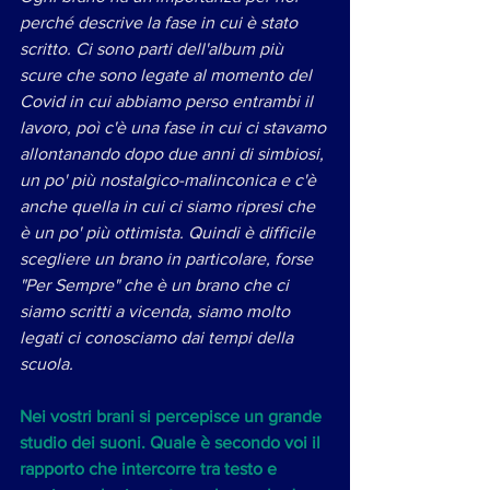
perché descrive la fase in cui è stato 
scritto. Ci sono parti dell'album più 
scure che sono legate al momento del 
Covid in cui abbiamo perso entrambi il 
lavoro, poì c'è una fase in cui ci stavamo 
allontanando dopo due anni di simbiosi, 
un po' più nostalgico-malinconica e c'è 
anche quella in cui ci siamo ripresi che 
è un po' più ottimista. Quindi è difficile 
scegliere un brano in particolare, forse 
"Per Sempre" che è un brano che ci 
siamo scritti a vicenda, siamo molto 
legati ci conosciamo dai tempi della 
scuola.
Nei vostri brani si percepisce un grande 
studio dei suoni. Quale è secondo voi il 
rapporto che intercorre tra testo e 