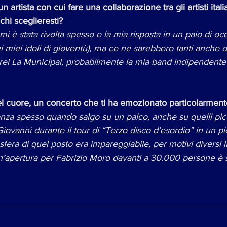
 artista con cui fare una collaborazione tra gli artisti itali
chi sceglieresti?
 è stata rivolta spesso e la mia risposta in un paio di occ
 miei idoli di gioventù), ma ce ne sarebbero tanti anche d
direi La Municipal, probabilmente la mia band indipendente 
el cuore, un concerto che ti ha emozionato particolarmen
za spesso quando salgo su un palco, anche su quelli picco
Giovanni durante il tour di “Terzo disco d’esordio” in un p
sfera di quel posto era impareggiabile, per motivi diversi l
’apertura per Fabrizio Moro davanti a 30.000 persone è st