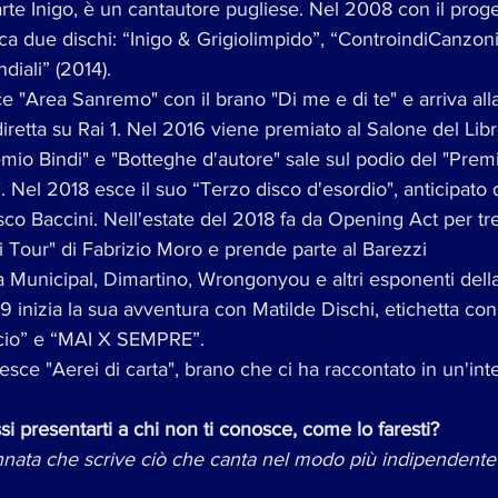
arte Inigo, è un cantautore pugliese. Nel 2008 con il proge
ca due dischi: “Inigo & Grigiolimpido”, “ControindiCanzoni”
iali” (2014). 
 "Area Sanremo" con il brano "Di me e di te" e arriva alla 
retta su Rai 1. Nel 2016 viene premiato al Salone del Libr
remio Bindi" e "Botteghe d'autore" sale sul podio del "Prem
". Nel 2018 esce il suo “Terzo disco d'esordio", anticipato 
co Baccini. Nell'estate del 2018 fa da Opening Act per tre
i Tour" di Fabrizio Moro e prende parte al Barezzi
Municipal, Dimartino, Wrongonyou e altri esponenti dell
19 inizia la sua avventura con Matilde Dischi, etichetta con
Lucio” e “MAI X SEMPRE”.
sce "Aerei di carta", brano che ci ha raccontato in un'inte
si presentarti a chi non ti conosce, come lo faresti?
nata che scrive ciò che canta nel modo più indipendente 