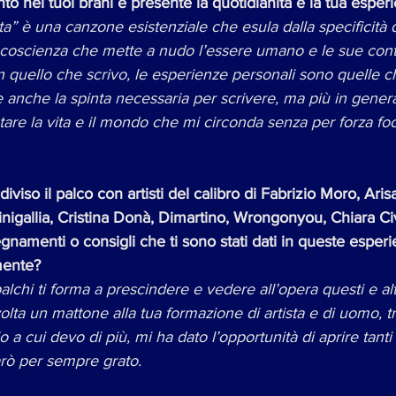
o nei tuoi brani è presente la quotidianità e la tua espe
rta” è una canzone esistenziale che esula dalla specificità d
i coscienza che mette a nudo l’essere umano e le sue contr
n quello che scrivo, le esperienze personali sono quelle 
e anche la spinta necessaria per scrivere, ma più in genera
are la vita e il mondo che mi circonda senza per forza foc
diviso il palco con artisti del calibro di Fabrizio Moro, Ari
Sinigallia, Cristina Donà, Dimartino, Wrongonyou, Chiara C
egnamenti o consigli che ti sono stati dati in queste esper
mente?
lchi ti forma a prescindere e vedere all’opera questi e altri 
ta un mattone alla tua formazione di artista e di uomo, tra 
 a cui devo di più, mi ha dato l’opportunità di aprire tanti
arò per sempre grato. 