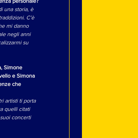
rienza personale?
i una storia, è 
addizioni. C’è 
che mi danno 
le negli anni 
alizzarmi su 
sa, Simone 
ivello e Simona 
ienze che 
artisti ti porta 
quelli citati 
 suoi concerti 