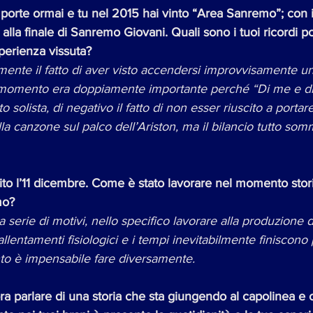
porte ormai e tu nel 2015 hai vinto “Area Sanremo”; con i
o alla finale di Sanremo Giovani. Quali sono i tuoi ricordi pos
sperienza vissuta?
mente il fatto di aver visto accendersi improvvisamente un r
 momento era doppiamente importante perché “Di me e di t
 solista, di negativo il fatto di non esser riuscito a portar
la canzone sul palco dell’Ariston, ma il bilancio tutto som
cito l’11 dicembre. Come è stato lavorare nel momento stori
mo?
 serie di motivi, nello specifico lavorare alla produzione 
allentamenti fisiologici e i tempi inevitabilmente finiscono 
o è impensabile fare diversamente.
ra parlare di una storia che sta giungendo al capolinea e 