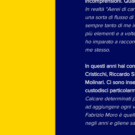
incomprensioni. Quant
In realtà “Aerei di ca
una sorta di flusso d
sempre tanto di me i
più elementi e a volt
ho imparato a raccont
me stesso.
In questi anni hai con
Cristicchi, Riccardo 
Molinari. Ci sono ins
custodisci particolar
Calcare determinati pa
ad aggiungere ogni vol
Fabrizio Moro è quello
negli anni e gliene s