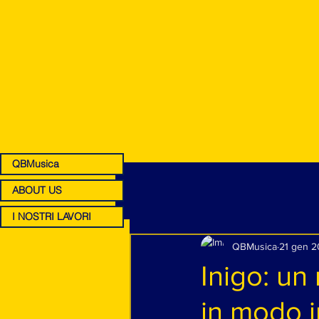
QBMusica
ABOUT US
I NOSTRI LAVORI
QBMusica
21 gen 2
Inigo: un
in modo 