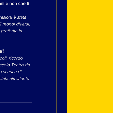
ani e non che ti 
asioni è stata 
i mondi diversi, 
preferita in 
te?
li, ricordo 
iccolo Teatro da 
a scarica di 
ata altrettanto 