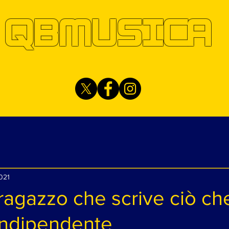
QBMUSICA
021
 ragazzo che scrive ciò ch
indipendente