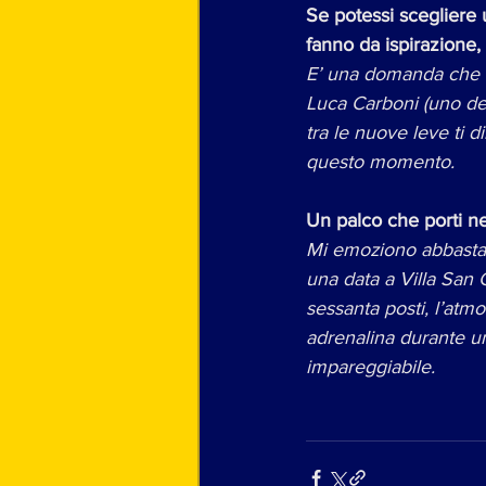
Se potessi scegliere un
fanno da ispirazione, 
E’ una domanda che mi
Luca Carboni (uno dei
tra le nuove leve ti 
questo momento. 
Un palco che porti n
Mi emoziono abbastan
una data a Villa San 
sessanta posti, l’atmo
adrenalina durante un
impareggiabile.  