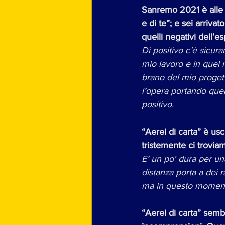
Sanremo 2021 è alle 
e di te”; e sei arrivat
quelli negativi dell’e
Di positivo c’è sicura
mio lavoro e in quel
brano del mio progetto
l’opera portando quel
positivo.  
“Aerei di carta” è us
tristemente ci trovia
E’ un po' dura per una
distanza porta a dei r
ma in questo moment
“Aerei di carta” semb