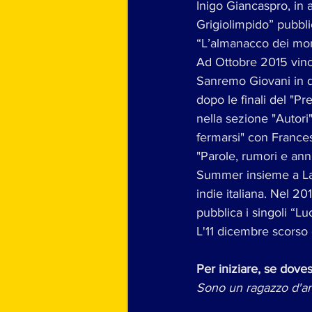
Inigo Giancaspro, in 
Grigiolimpido” pubbli
“L’almanacco dei mond
Ad Ottobre 2015 vince
Sanremo Giovani in di
dopo le finali del "P
nella sezione "Autori
fermarsi" con Frances
"Parole, rumori e ann
Summer insieme a La 
indie italiana. Nel 20
pubblica i singoli “
L'11 dicembre scorso e
Per iniziare, se doves
Sono un ragazzo d'an