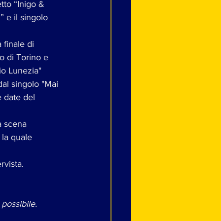
tto “Inigo & 
 e il singolo 
finale di 
o di Torino e 
io Lunezia" 
dal singolo "Mai
 date del 
a scena
 la quale
rvista. 
possibile.