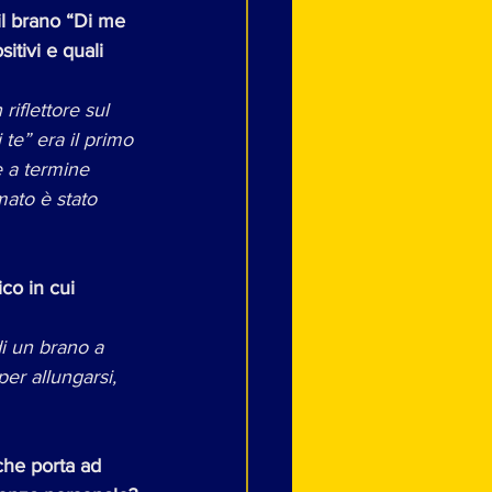
l brano “Di me 
itivi e quali 
iflettore sul 
e” era il primo 
e a termine 
mato è stato 
co in cui 
di un brano a 
per allungarsi, 
che porta ad 