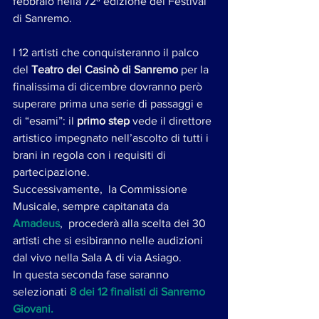
febbraio nella 72ª edizione del Festival 
di Sanremo.
I 12 artisti che conquisteranno il palco 
del 
Teatro del Casinò di Sanremo
 per la 
finalissima di dicembre dovranno però 
superare prima una serie di passaggi e 
di “esami”: il 
primo step
 vede il direttore 
artistico impegnato nell’ascolto di tutti i 
brani in regola con i requisiti di 
partecipazione. 
Successivamente,  la Commissione 
Musicale, sempre capitanata da 
Amadeus
,  procederà alla scelta dei 30 
artisti che si esibiranno nelle audizioni 
dal vivo nella Sala A di via Asiago. 
In questa seconda fase saranno 
selezionati 
8 dei 12 finalisti di Sanremo 
Giovani.