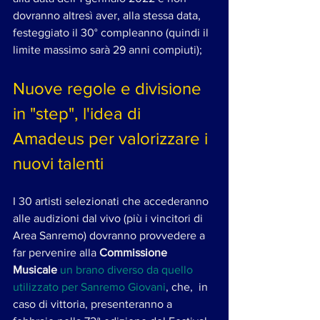
dovranno altresì aver, alla stessa data, 
festeggiato il 30° compleanno (quindi il 
limite massimo sarà 29 anni compiuti); 
Nuove regole e divisione 
in "step", l'idea di 
Amadeus per valorizzare i 
nuovi talenti
I 30 artisti selezionati che accederanno 
alle audizioni dal vivo (più i vincitori di 
Area Sanremo) dovranno provvedere a 
far pervenire alla 
Commissione 
Musicale
un brano diverso da quello 
utilizzato per Sanremo Giovani
, che,  in 
caso di vittoria, presenteranno a 