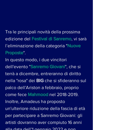
Tra le principali novità della prossima 
edizione del 
Festival di Sanremo
, vi sarà 
l’eliminazione della categoria "
Nuove 
Proposte
". 
In questo modo, i due vincitori 
dell'evento "
Sanremo Giovani
", che si 
terrà a dicembre, entreranno di diritto 
nella "rosa" dei 
BIG
 che si sfideranno sul 
palco dell'Ariston a febbraio, proprio 
come fece 
Mahmood
 nel 2018-2019.
Inoltre, Amadeus ha proposto 
un'ulteriore riduzione della fascia di età 
per partecipare a Sanremo Giovani: gli 
artisti dovranno aver compiuto 16 anni 
alla data dell’1 gennaio 2022 e non 