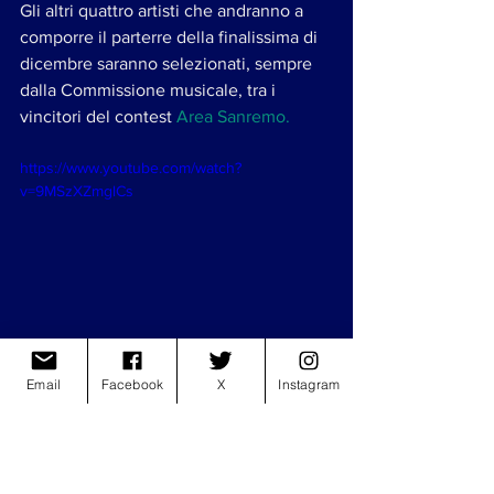
Gli altri quattro artisti che andranno a 
comporre il parterre della finalissima di 
dicembre saranno selezionati, sempre 
dalla Commissione musicale, tra i 
vincitori del contest 
Area Sanremo.
https://www.youtube.com/watch?
v=9MSzXZmglCs
REDAZIONE
Email
Facebook
X
Instagram
sanremo2022
Amadeus
Sanremo
mahmood
Sanremo giovani
musica