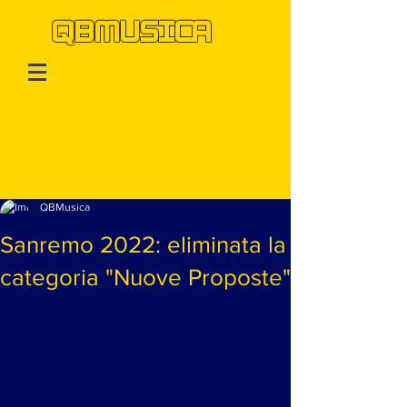
QBMUSICA
Post
QBMusica
Sanremo 2022: eliminata la
categoria "Nuove Proposte"