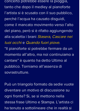
concerto potrebbe essere la pioggia, 
tanto che dopo il medley al pianoforte 
l’artista si è scusato con il suo pubblico, 
perché l’acqua ha causato disguidi, 
come il mancato movimento verso l’alto 
del piano, però si è rifatto aggiungendo 
alla scaletta i brani 
Stasera
, 
Cascare nei 
tuoi occhi
 e 
Quando fuori piove
. 
“Il pianoforte si potrebbe fermare da un 
momento all’altro, ma noi continuiamo a 
cantare” è quanto ha detto Ultimo al 
pubblico. Torniamo all’assenza di 
sovrastrutture. 
Può un triangolo formato da sedie vuote 
diventare un motivo di discussione su 
ogni fronte? Si, se si mettono nella 
stessa frase Ultimo e Stampa. L’artista ci 
ha tenuto a sottolineare che in realtà si 