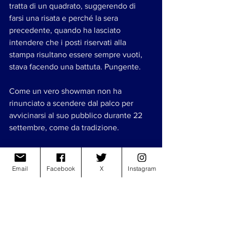
tratta di un quadrato, suggerendo di 
farsi una risata e perché la sera 
precedente, quando ha lasciato 
intendere che i posti riservati alla 
stampa risultano essere sempre vuoti, 
stava facendo una battuta. Pungente. 
Come un vero showman non ha 
rinunciato a scendere dal palco per 
avvicinarsi al suo pubblico durante 22 
settembre, come da tradizione. 
“Epico” è l’aggettivo usato dal 
cantautore per descrivere il concerto, 
Email
Facebook
X
Instagram
che fa parte di un tour che conta numeri 
da pelle d’oca. 
Che sia necessario saper nuotare per 
assistere al prossimo San Siro?