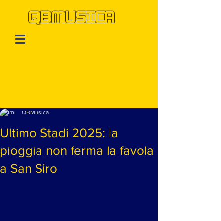
QBMUSICA
Post
QBMusica
Ultimo Stadi 2025: la
pioggia non ferma la favola
a San Siro