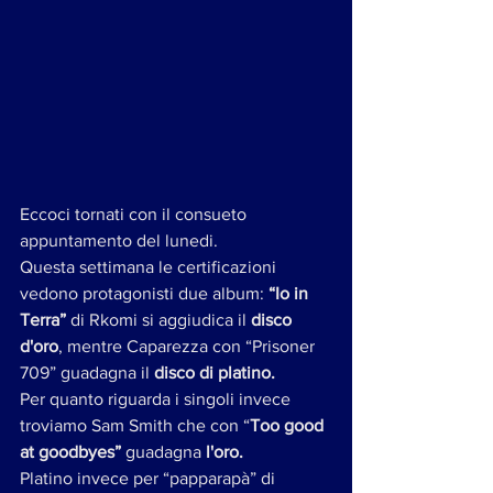
Eccoci tornati con il consueto 
appuntamento del lunedi.
Questa settimana le certificazioni 
vedono protagonisti due album: 
“Io in 
Terra”
 di Rkomi si aggiudica il 
disco 
d'oro
, mentre Caparezza con “Prisoner 
709” guadagna il 
disco di platino.
Per quanto riguarda i singoli invece 
troviamo Sam Smith che con “
Too good 
at goodbyes”
 guadagna 
l'oro.
Platino invece per “papparapà” di 