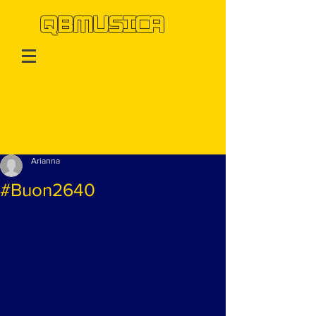
QBMUSICA
Post
Arianna
#Buon2640