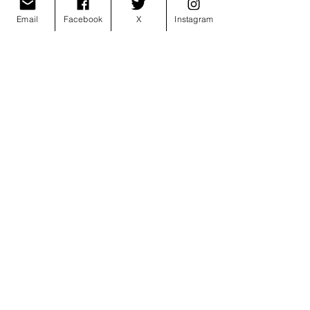
d’amore moderna. 
Email
Facebook
X
Instagram
Inutile parlare ulteriormente di 
“Vulcano” e “Io non abito al mare”, in 
quanto sono grandi
successi e piccole perle del 2017. 
#Buon2640
#francescamichielin
#novità
#music
#NuovoSingolo
#news
musica
Mostra tutti
Post recenti