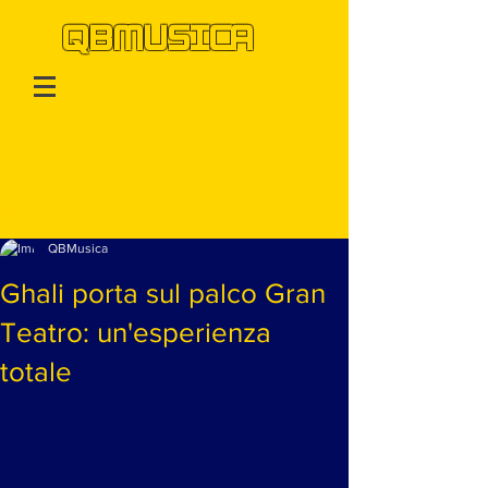
QBMUSICA
Post
QBMusica
Ghali porta sul palco Gran
Teatro: un'esperienza
totale