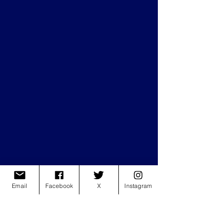
Email
Facebook
X
Instagram
ghali
milano