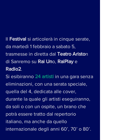
Il 
Festival
 si articolerà in cinque serate, 
da martedì 1 febbraio a sabato 5, 
trasmesse in diretta dal 
Teatro Aristo
n 
di Sanremo su 
Rai Un
o, 
RaiPlay
 e 
Radio2
.
Si esibiranno 
24 artisti 
in una gara senza 
eliminazioni, con una serata speciale, 
quella del 4, dedicata alle cover, 
durante la quale gli artisti eseguiranno, 
da soli o con un ospite, un brano che 
potrà essere tratto dal repertorio 
italiano, ma anche da quello 
internazionale degli anni 60’, 70’ o 80’.