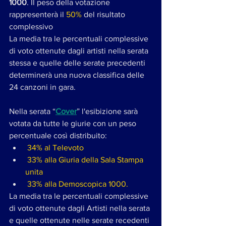
1000
. Il peso della votazione 
rappresenterà il
 50%
 del risultato 
complessivo 
La media tra le percentuali complessive 
di voto ottenute dagli artisti nella serata 
stessa e quelle delle serate precedenti 
determinerà una nuova classifica delle 
24 canzoni in gara.
Nella serata “
Cover
” l'esibizione sarà 
votata da tutte le giurie con un peso 
percentuale così distribuito:
 34% al Televoto
 33% alla Giuria della Sala Stampa 
unita
 33% alla Demoscopica 1000. 
La media tra le percentuali complessive 
di voto ottenute dagli Artisti nella serata 
e quelle ottenute nelle serate recedenti 