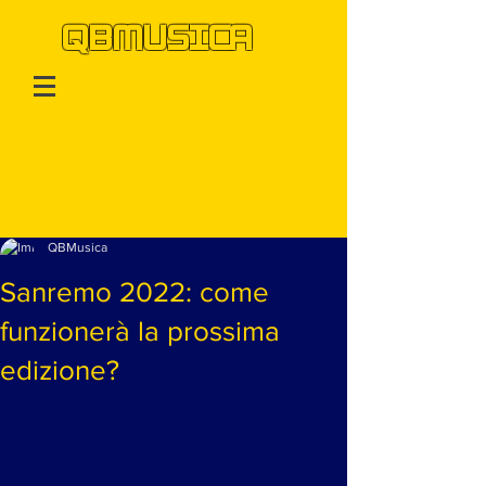
QBMUSICA
Post
QBMusica
Sanremo 2022: come
funzionerà la prossima
edizione?