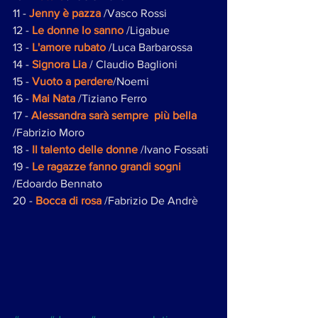
11 - 
Jenny è pazza 
/Vasco Rossi 
12 - 
Le donne lo sanno
 /Ligabue
13 - 
L'amore rubato
 /Luca Barbarossa
14 - 
Signora Lia
 / Claudio Baglioni
15 - 
Vuoto a perdere
/Noemi
16 - 
Mai Nata
 /Tiziano Ferro
17 - 
Alessandra sarà sempre  più bella
/Fabrizio Moro
18 - 
Il talento delle donne
 /Ivano Fossati 
19 - 
Le ragazze fanno grandi sogni 
/Edoardo Bennato
20 - 
Bocca di rosa
 /Fabrizio De Andrè 