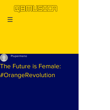
QBMUSICA
Post
Piupermeno
The Future is Female:
#OrangeRevolution