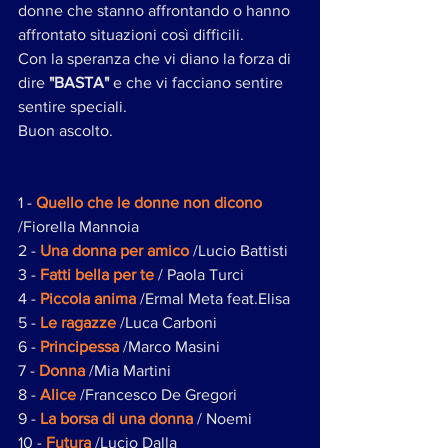
donne che stanno affrontando o hanno 
affrontato situazioni così difficili.
Con la speranza che vi diano la forza di 
dire
 "BASTA"
 e che vi facciano sentire 
sentire speciali.
Buon ascolto. 
1 - 
Quello che le donne non dicono 
/Fiorella Mannoia 
2 - 
Una donna per amico
 /Lucio Battisti 
3 - 
Fatti bella per te
 / Paola Turci 
4 - 
Piccola anima
 /Ermal Meta feat.Elisa
5 - 
Le ragazze
 /Luca Carboni
6 - 
Principessa 
/Marco Masini
7 - 
Donna
 /Mia Martini
8 - 
Alice 
/Francesco De Gregori
9 - 
La borsa di una donna 
/ Noemi
10 - 
Futura
 /Lucio Dalla