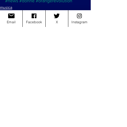
#news
#donne
#orangerevolution
musica
Email
Facebook
X
Instagram
Mostra tutti
Post recenti