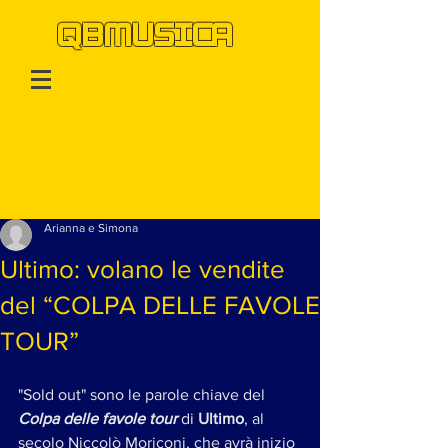
QBMUSICA
Post
Arianna e Simona
Ultimo: volano le vendite
del “COLPA DELLE FAVOLE
TOUR”
"Sold out" sono le parole chiave del 
Colpa delle favole tour
 di 
Ultimo
, al 
secolo Niccolò Moriconi, che avrà inizio 