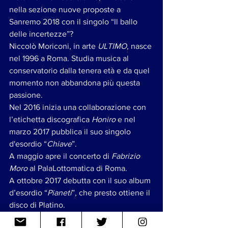
nella sezione nuove proposte a 
Sanremo 2018 con il singolo “Il ballo 
delle incertezze”? 
Niccolò Moriconi, in arte 
ULTIMO
, nasce 
nel 1996 a Roma. Studia musica al 
conservatorio dalla tenera età e da quel 
momento non abbandona più questa 
passione.
Nel 2016 inizia una collaborazione con 
l’etichetta discografica 
Honiro
 e nel 
marzo 2017 pubblica il suo singolo 
d'esordio “
Chiave
”.
A maggio apre il concerto di
 Fabrizio 
Moro
 al PalaLottomatica di Roma.
A ottobre 2017 debutta con il suo album 
d’esordio “
Pianeti
”, che presto ottiene il 
disco di Platino.
L'album "
Peter Pan
” viene certificato 