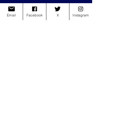
Email
Facebook
X
Instagram
Ultimo Live in London - Video Ufficiale  
(Giovanni Galati)
					Scritto da: 
Teresa Argenziano
ultimo
londra
musica
ultimo