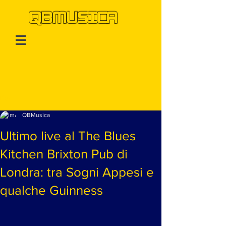
QBMUSICA
Post
QBMusica
Ultimo live al The Blues
Kitchen Brixton Pub di
Londra: tra Sogni Appesi e
qualche Guinness