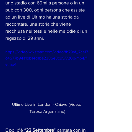
uno stadio con 60mila persone o in un 
pub con 300, ogni persona che assiste 
ad un live di Ultimo ha una storia da 
raccontare, una storia che viene 
racchiusa nei testi e nelle melodie di un 
ragazzo di 29 anni. 
https://video.wixstatic.com/video/fb79af_7ca17
c4677b94a1db14d1ba2386e3c95/720p/mp4/fil
e.mp4
Ultimo Live in London - Chiave (Video: 
Teresa Argenziano)
E poi c’è “
22 Settembre
” cantata con in 