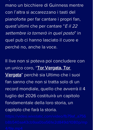
mano un bicchiere di Guinness mentre 
con l’altra si accarezzano i tasti del 
pianoforte per far cantare i propri fan, 
quest’ultimi che per cantare “
E il 22 
settembre io tornerò in quel posto
” in 
quel pub ci hanno lasciato il cuore e 
perché no, anche la voce. 
Il live non si poteva poi concludere con 
un unico coro, “
Tor Vergata, Tor 
Vergata
” perchè sia Ultimo che i suoi 
fan sanno che non si tratta solo di un 
record mondiale, quello che avverrà il 4 
luglio del 2026 costituirà un capitolo 
fondamentale della loro storia, un 
capitolo che farà la storia.
https://video.wixstatic.com/video/fb79af_a756
b8b540aa43cb9aa0ba561e2d849d/1080p/mp
4/file.mp4