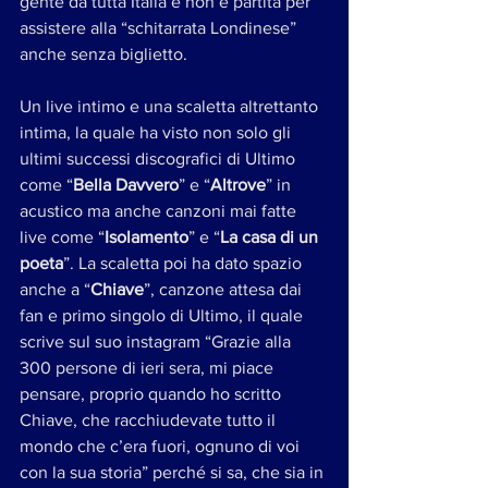
gente da tutta Italia e non è partita per 
assistere alla “schitarrata Londinese” 
anche senza biglietto. 
Un live intimo e una scaletta altrettanto 
intima, la quale ha visto non solo gli 
ultimi successi discografici di Ultimo 
come “
Bella Davvero
” e “
Altrove
” in 
acustico ma anche canzoni mai fatte 
live come “
Isolamento
” e “
La casa di un 
poeta
”. La scaletta poi ha dato spazio 
anche a “
Chiave
”, canzone attesa dai 
fan e primo singolo di Ultimo, il quale 
scrive sul suo instagram “Grazie alla 
300 persone di ieri sera, mi piace 
pensare, proprio quando ho scritto 
Chiave, che racchiudevate tutto il 
mondo che c’era fuori, ognuno di voi 
con la sua storia” perché si sa, che sia in 