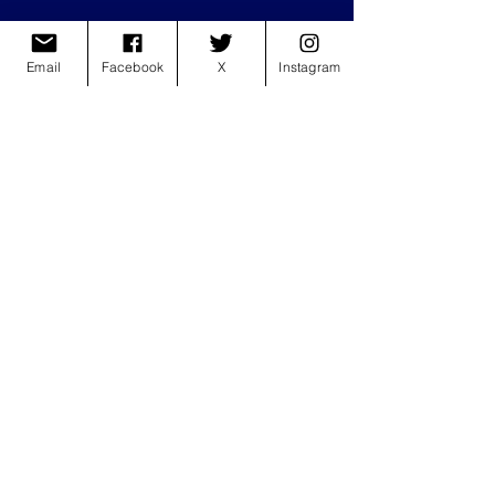
Email
Facebook
X
Instagram
Ma ecco che siamo giunti alla fine, è il 
momento dell'encore: parte con "
Nadie 
ha dicho
", versione spagnola  di "
Non è 
detto
", prosegue con "
Innamorata
" e si 
conclude in una grande festa con il bis 
di "
E.STA.A.TE
".