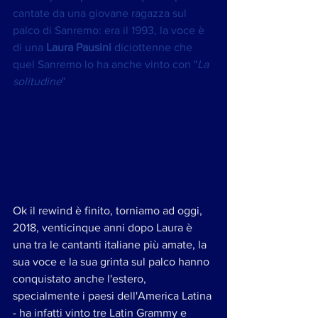
cantate da una giovane ragazza sul 
palco di Sanremo: era il 1993, la voce è 
di una 
Laura Pausini
 diciottenne che 
quel Sanremo lo ha anche vinto con "
La 
solitudine
"
Ok il rewind è finito, torniamo ad oggi, 
2018, venticinque anni dopo Laura è 
una tra le cantanti italiane più amate, la 
sua voce e la sua grinta sul palco hanno 
conquistato anche l'estero, 
specialmente i paesi dell'America Latina 
- ha infatti vinto tre Latin Grammy e 