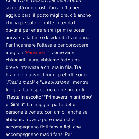
All'arrivo al 
Nelson Mandela Forum
sono già numerosi i fans in fila per 
aggiudicarsi il posto migliore, c'è anche 
chi ha passato la notte in tenda li 
davanti per entrare tra i primi e poter 
arrivare alla tanto desiderata transenna.
Per ingannare l'attesa e per conoscere 
meglio i "
Pausiniani
", come ama 
chiamarli Laura, abbiamo fatto una 
breve intervista a chi era in fila. Tra i 
brani del nuovo album i preferiti sono 
"
Frasi a metà
" e "
La soluzione
", mentre 
tra gli album spiccano come preferiti 
"
Resta in ascolto
" "
Primavera in anticipo
" 
e "
Simili
". La maggior parte delle 
persone è venuta con amici, anche se 
abbiamo trovato pure madri che 
accompagnano figli fans e figli che 
accompagnano madri fans. Per 