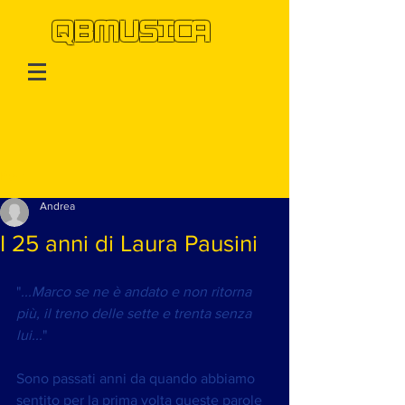
QBMUSICA
Post
Andrea
I 25 anni di Laura Pausini
"
...Marco se ne è andato e non ritorna 
più, il treno delle sette e trenta senza 
lui...
"
Sono passati anni da quando abbiamo 
sentito per la prima volta queste parole 