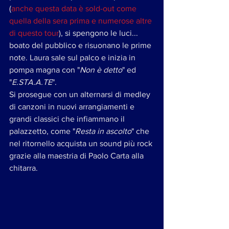
(
anche questa data è sold-out come 
quella della sera prima e numerose altre 
di questo tour
), si spengono le luci... 
boato del pubblico e risuonano le prime 
note. Laura sale sul palco e inizia in 
pompa magna con "
Non è detto
" ed 
"
E.STA.A.TE
".
Si prosegue con un alternarsi di medley 
di canzoni in nuovi arrangiamenti e 
grandi classici che infiammano il 
palazzetto, come "
Resta in ascolto
" che 
nel ritornello acquista un sound più rock 
grazie alla maestria di Paolo Carta alla 
chitarra.