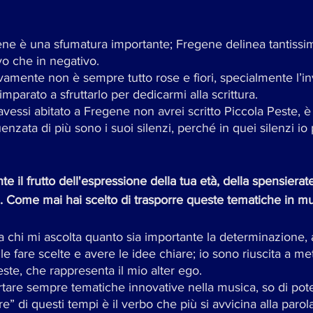
iene è una sfumatura importante; Fregene delinea tantissim
vo che in negativo. 
tivamente non è sempre tutto rose e fiori, specialmente l’i
parato a sfruttarlo per dedicarmi alla scrittura. 
essi abitato a Fregene non avrei scritto Piccola Peste, è
enzata di più sono i suoi silenzi, perché in quei silenzi io
te il frutto dell'espressione della tua età, della spensierat
e". Come mai hai scelto di trasporre queste tematiche in m
 a chi mi ascolta quanto sia importante la determinazione, 
ile fare scelte e avere le idee chiare; io sono riuscita a me
este, che rappresenta il mio alter ego. 
rtare sempre tematiche innovative nella musica, so di pot
e” di questi tempi è il verbo che più si avvicina alla parol