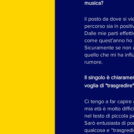
musica? 
il posto da dove si v
percorso sia in positi
Dalle mie parti effet
come quest’anno ho im
Sicuramente se non av
quello che mi ha influ
rumore. 
Il singolo è chiaramen
voglia di "trasgredir
Ci tengo a far capire
mia età è molto diffic
nel testo di piccola p
Sarò entusiasta di po
qualcosa e “trasgredir