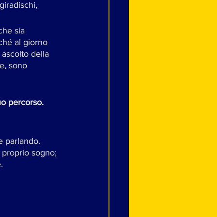
iradischi, 
che sia 
ché al giorno 
ascolto della 
e, sono 
uo percorso. 
e parlando.
.