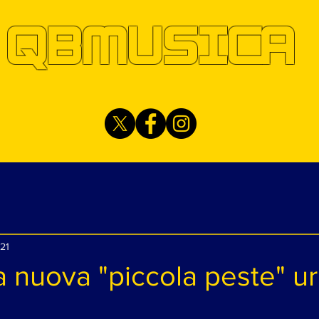
QBMUSICA
21
a nuova "piccola peste" u