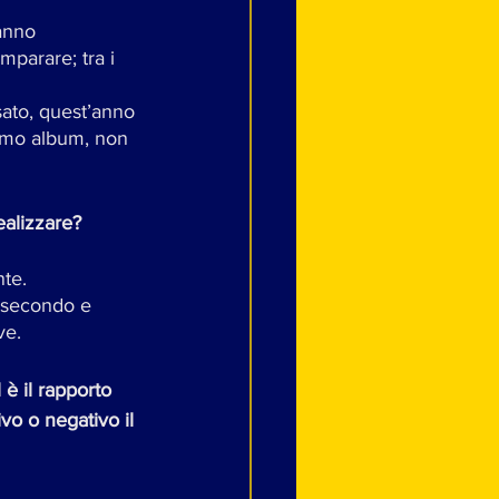
anno 
mparare; tra i 
ato, quest’anno 
rimo album, non 
ealizzare? 
nte.
ve.
 è il rapporto 
vo o negativo il 