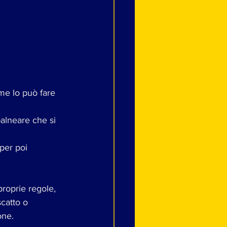
ome lo può fare 
alneare che si 
per poi 
proprie regole, 
catto o 
one. 