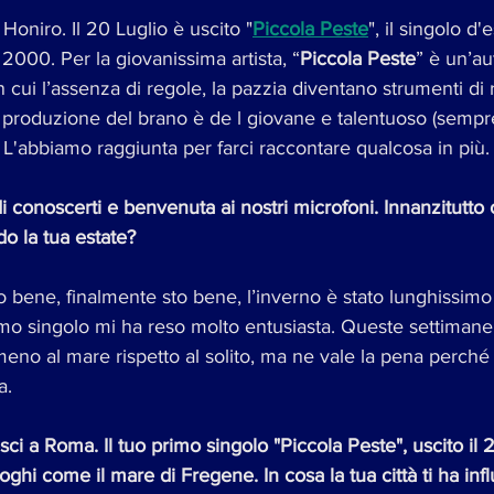
oniro. Il 20 Luglio è uscito "
Piccola Peste
", il singolo d'
 2000. Per la giovanissima artista, “
Piccola Peste
” è un’au
 cui l’assenza di regole, la pazzia diventano strumenti di
 produzione del brano è de l giovane e talentuoso (sempr
 L'abbiamo raggiunta per farci raccontare qualcosa in più.
di conoscerti e benvenuta ai nostri microfoni. Innanzitutto
o la tua estate?
o bene, finalmente sto bene, l’inverno è stato lunghissimo
rimo singolo mi ha reso molto entusiasta. Queste settimane 
eno al mare rispetto al solito, ma ne vale la pena perché 
a. 
ci a Roma. Il tuo primo singolo "Piccola Peste", uscito il 
luoghi come il mare di Fregene. In cosa la tua città ti ha inf