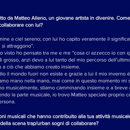
otto da Matteo Alieno, un giovane artista in divenire. Come
ollaborare con lui?
mine a ciel sereno; con lui ho capito veramente il signific
 si attraggono”.
ho visto ho pensato tra me e me “cosa ci azzecco io con q
i grosso, anzi devo a lui tanto del mio percorso dell’ultim
to a ciò che abbiamo creato insieme. 
o il mondo fuori non esiste e grazie a lui il mio inverno è
 Siamo mano nella mano, mai come in questo momento mi s
cuno musicalmente, stiamo camminando insieme e a breve
endo la parte musicale, io trovo Matteo speciale proprio 
rsona. 
oni musicali che hanno contribuito alla tua attività musical
 della scena trap/urban sogni di collaborare? 