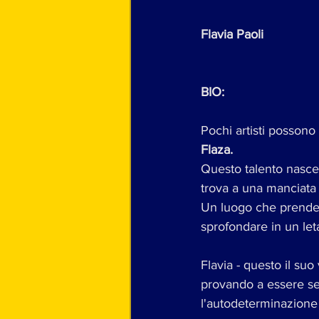
Flavia Paoli
BIO:
Pochi artisti possono 
Flaza.
Questo talento nasce 
trova a una manciata
Un luogo che prende v
sprofondare in un let
Flavia - questo il su
provando a essere se 
l'autodeterminazione 