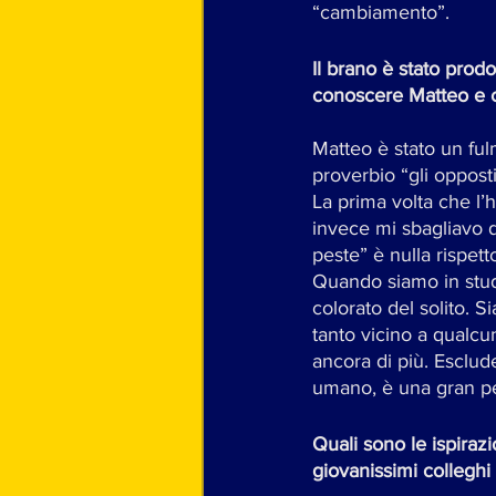
“cambiamento”.
Il brano è stato prod
conoscere Matteo e c
Matteo è stato un ful
proverbio “gli opposti
La prima volta che l’
invece mi sbagliavo d
peste” è nulla rispet
Quando siamo in studi
colorato del solito.
tanto vicino a qual
ancora di più. Esclud
umano, è una gran pe
Quali sono le ispirazi
giovanissimi colleghi