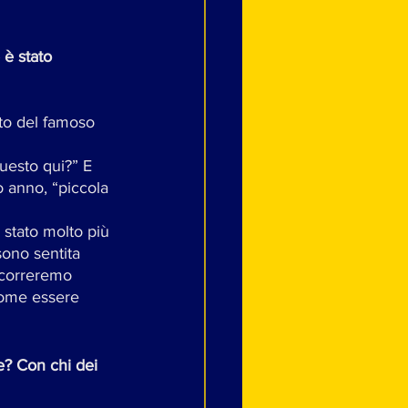
 è stato 
ato del famoso 
uesto qui?” E 
o anno, “piccola 
 stato molto più 
ono sentita 
 correremo 
come essere 
e? Con chi dei 