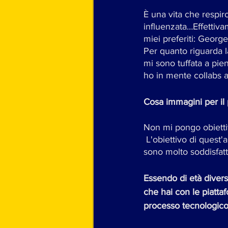
È una vita che respiro
influenzata…Effettiva
miei preferiti: George
Per quanto riguarda 
mi sono tuffata a pi
ho in mente collabs 
Cosa immagini per il 
Non mi pongo obietti
 L'obiettivo di quest'anno era chiudere il mio primo album; sto già lavorando al secondo e 
sono molto soddisfatt
Essendo di età diversa
che hai con le piattaf
processo tecnologico