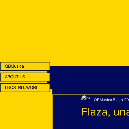
QBMusica
ABOUT US
I NOSTRI LAVORI
QBMusica
5 ago 20
Flaza, un