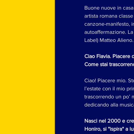
Buone nuove in casa H
artista romana classe
canzone-manifesto, in
autoaffermazione. La
Label) Matteo Alieno.
Ciao Flavia. Piacere 
Come stai trascorrend
Ciao! Piacere mio. St
l’estate con il mio p
trascorrendo un po’ m
dedicando alla music
Nasci nel 2000 e cres
Honiro, si "ispira" a 