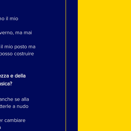
o il mio 
nverno, ma mai 
 il mio posto ma 
 posso costruire 
ezza e della 
usica?
anche se alla 
tterle a nudo 
er cambiare 
a 