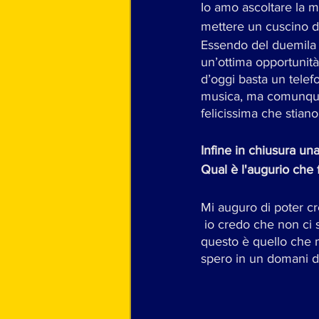
Io amo ascoltare la m
mettere un cuscino die
Essendo del duemila mi
un’ottima opportunità
d’oggi basta un telef
musica, ma comunque 
felicissima che stiano
Infine in chiusura una
Qual è l'augurio che f
Mi auguro di poter c
 io credo che non ci sia cosa migliore al mondo di poter trasformare in lavoro il proprio sogno; 
questo è quello che m
spero in un domani di