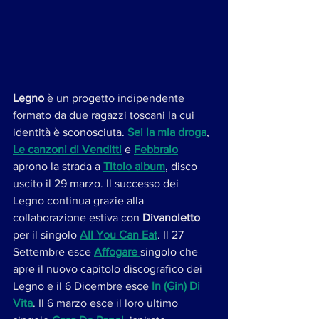
Legno 
è un progetto indipendente 
formato da due ragazzi toscani la cui 
identità è sconosciuta. 
Sei la mia droga
, 
Le canzoni di Venditti
 e 
Febbraio
aprono la strada a 
Titolo album
, disco 
uscito il 29 marzo. Il successo dei 
Legno continua grazie alla 
collaborazione estiva con 
Divanoletto
per il singolo 
All You Can Eat
. Il 27 
Settembre esce 
Affogare
singolo che 
apre il nuovo capitolo discografico dei 
Legno e il 6 Dicembre esce 
In (Gin) Di 
Vita
. Il 6 marzo esce il loro ultimo 