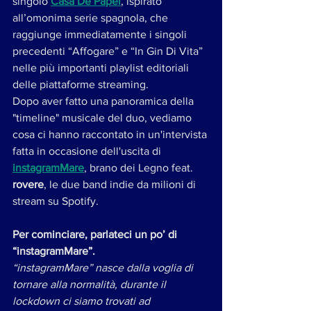
singolo 
Casa De Papel
, ispirato 
all’omonima serie spagnola, che 
raggiunge immediatamente i singoli 
precedenti “Affogare” e “In Gin Di Vita” 
nelle più importanti playlist editoriali 
delle piattaforme streaming.
Dopo aver fatto una panoramica della 
"timeline" musicale del duo, vediamo 
cosa ci hanno raccontato in un'intervista 
fatta in occasione dell'uscita di 
instagramMare
, brano dei Legno feat.
rovere
, le due band indie da milioni di 
stream su Spotify. 
Per cominciare, parlateci un po’ di ​
“instagramMare”.
“instagramMare” nasce dalla voglia di 
tornare alla normalità, durante il 
lockdown ci siamo trovati ad 