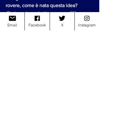
rovere​, come è nata questa idea?
Ci siamo incontrati per caso all’Ikea 
(ndr, ride). Scherzi a parte è nata sui 
Email
Facebook
X
Instagram
social, appunto, ci siamo sentiti in chat 
Instagram, non potevamo non fare un 
feat. Legno-rovere, quindi abbiamo 
proposto il pezzo ci siamo confrontati, 
lavorato a distanza e poi è uscita una 
bella cosa e ne siamo molto felici, 
salutiamo i rovereeee!
Per concludere una domanda di rito: 
qual è l’augurio che fate a voi stessi e 
alla vostra musica?
Fare il proprio percorso, di arrivare a più 
persone possibili cercando di lasciare 
qualcosa di bello.