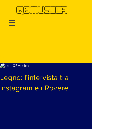
QBMUSICA
Post
QBMusica
Legno: l'intervista tra
Instagram e i Rovere