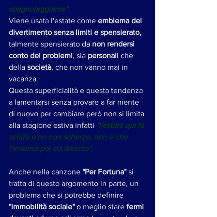
spagnoleggiante".
Viene usata l'estate come 
emblema del 
divertimento senza limiti e spensierato,
talmente spensierato da 
non rendersi 
conto dei problemi
, sia 
personali 
che 
della 
società
, che non vanno mai in 
vacanza. 
Questa superficialità e questa tendenza 
a lamentarsi senza provare a far niente 
di nuovo per cambiare però non si limita 
alla stagione estiva infatti 
"l'estate qui fa 
schifo e no non scherzo, non è che 
l'inverno poi sia diverso". 
Anche nella canzone 
"Per Fortuna"
 si 
tratta di questo argomento in parte, un 
problema che si potrebbe definire 
"immobilità sociale"
 o meglio stare 
fermi 