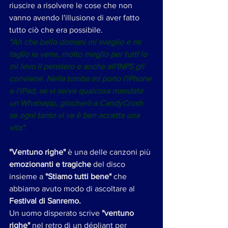
riuscire a risolvere le cose che non 
vanno avendo l'illusione di aver fatto 
tutto ciò che era possibile.
"Ah che bello domani mi sveglio e mi 
taglio le vene, molto meglio per tutti io 
mi levo il pensiero e anche all'INPS gli 
conviene. Nella tomba mi porto l'iPhone 
e l'iPad, se vi serve qualcosa mandate 
un Whatsapp, giocherò a CandyCrush 
se ogni tanto vi va è ben accetta una 
vita". 
"Ventuno righe"
 è una delle canzoni più 
emozionanti e tragiche
 del disco 
insieme a 
"Stiamo tutti bene"
 che 
abbiamo avuto modo di ascoltare al 
Festival di Sanremo. 
Un uomo disperato scrive 
"ventuno 
righe"
 nel retro di un dépliant per 