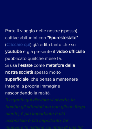
Parte il viaggio nelle nostre (spesso) 
cattive abitudini con 
"Epurestestate"
(
Cliccare qui
) già edita tanto che su 
youtube
 è già presente il 
video ufficiale
pubblicato qualche mese fa. 
Si usa 
l'estate 
come 
metafora della 
nostra società
 spesso molto 
superficiale
, che pensa a mantenere 
integra la propria immagine 
nascondendo la realtà.
"La gente qui d'estate si diverte, le 
bombe gli attentati ma non gliene frega 
niente, è più importante è più 
essenziale è più impellente, far 
muovere le natiche sul ritmo di una hit 