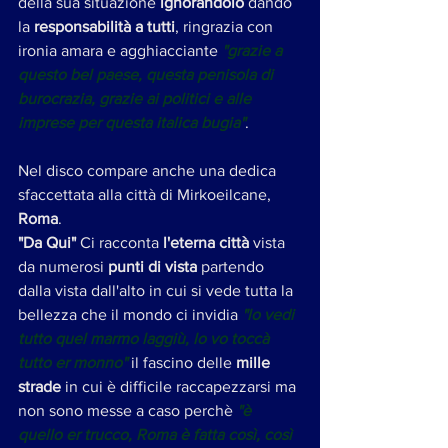
della sua situazione 
ignorandolo 
dando 
la 
responsabilità a tutti
, ringrazia con 
ironia amara e agghiacciante
 "grazie a 
questo bel paese, questa penisola di 
burocrazia, grazie ai politici e alle 
imprese per questa italica bugia"
. 
Nel disco compare anche una dedica 
sfaccettata alla città di Mirkoeilcane, 
Roma
.
"Da Qui" 
Ci racconta 
l'eterna città
 vista 
da numerosi 
punti di vista
 partendo 
dalla vista dall'alto in cui si vede tutta la 
bellezza che il mondo ci invidia
 "lo vedi 
tutto quel marmo laggiù, lo vo toccà 
tutto er monno"
 il fascino delle 
mille 
strade
 in cui è difficile raccapezzarsi ma 
non sono messe a caso perchè 
"è 
quello er trucco, Roma è fatta così, così 