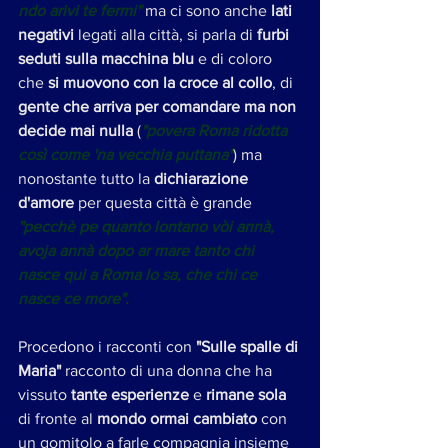
ndo arivi te fermi"
 ma ci sono anche 
lati 
negativi 
legati alla città, si parla di 
furbi 
seduti sulla macchina blu
 e di coloro 
che 
si muovono con la croce al collo
, di 
gente che arriva per comandare ma non 
decide mai nulla
 (
"povera Roma ridotta 
così come 'na vecchia puttana"
) ma 
nonostante tutto la 
dichiarazione 
d'amore
 per questa città è grande
"pecchè pe quanto lontano vòi annà, 
avoja annà dopo ar mare tanto chi 
nasce qui a Roma lo sa, che chi ce 
nasce ce more". 
Procedono i racconti con 
"Sulle spalle di 
Maria"
 racconto di una donna che ha 
vissuto 
tante esperienze
 e
 rimane sola
di fronte al 
mondo ormai cambiato
 con 
un gomitolo a farle compagnia insieme 