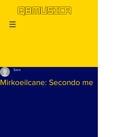
QBMUSICA
Post
Sara
Mirkoeilcane: Secondo me