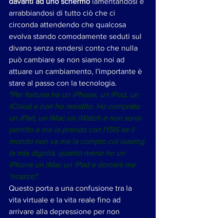
davanti ad uno schermo 
lamentandosi e 
arrabbiandosi di tutto ciò che ci 
circonda attendendo che qualcosa 
evolva stando comodamente seduti sul 
divano senza rendersi conto che nulla 
può cambiare se non siamo noi ad 
attuare un cambiamento, l'importante è 
stare al passo con la tecnologia.
"Per fortuna ho un iPhone, un iPod, un 
iCloud e non ho resistito. Ho comprato 
un iPad, un iMac un iWatch e non sono 
pentito e me la prendo con l'ISIS se il 
mondo non va me la compro col leasing 
la mia dignità, quanto meno ho un 
iPhone un iMac un iPod e domani me 
'ncazzo". 
Questo porta a una confusione tra la 
vita virtuale e la vita reale fino ad 
arrivare alla depressione per non 