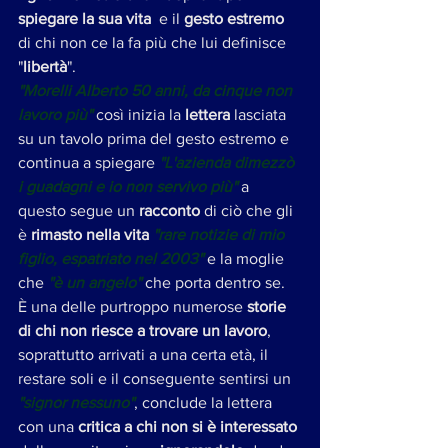
spiegare la sua vita
  e il 
gesto estremo
di chi non ce la fa più che lui definisce 
"
libertà
".
"Morelli Alberto 50 anni, da cinque non 
lavoro più"
 così inizia la 
lettera 
lasciata 
su un tavolo prima del gesto estremo e 
continua a spiegare
 "L'azienda dimezzò 
i guadagni e io non servivo più" 
a 
questo segue un 
racconto 
di ciò che gli 
è 
rimasto nella vita 
"rare notizie di mio 
figlio, espatriato nel 2003" 
e la moglie 
che 
"è un angelo"
 che porta dentro se.
È una delle purtroppo numerose 
storie 
di chi non riesce a trovare un lavoro
, 
soprattutto arrivati a una certa età, il 
restare soli e il conseguente sentirsi un 
"signor nessuno"
, conclude la lettera 
con una
 critica a chi non si è interessato