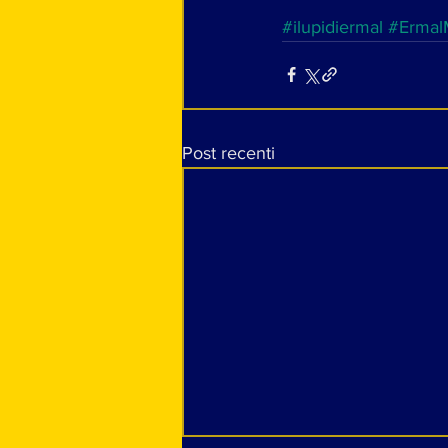
#ilupidiermal
#Ermal
Post recenti