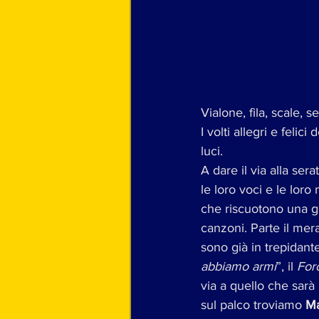
Vialone, fila, scale, s
I volti allegri e felici 
luci.
A dare il via alla ser
le loro voci e le loro
che riscuotono una gr
canzoni. Parte il mer
sono già in trepidant
abbiamo armi
”, il 
Foro
via a quello che sarà
sul palco troviamo 
Ma