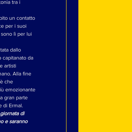
onia tra i 
bito un contatto 
e per i suoi 
sono lì per lui 
ata dallo 
o capitanato da 
 artisti 
ano. Alla fine 
 è che 
 più emozionante 
 a gran parte 
e di Ermal.
giornata di 
o e saranno 