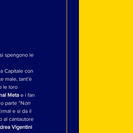
si spengono le 
 la Capitale con 
e male, tant’è 
 le loro 
mal Meta
 e i fan 
mo parte “N
on 
rmal e si da il 
o al cantautore 
drea Vigentini