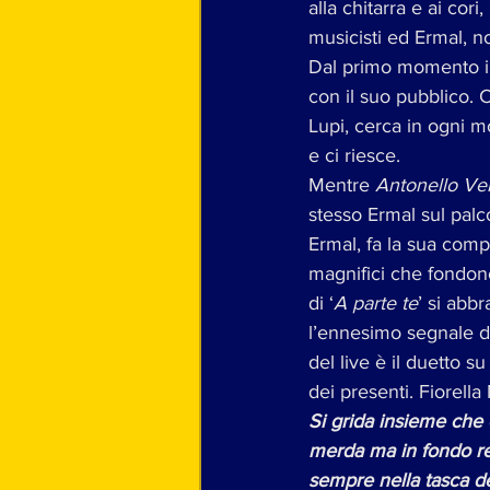
alla chitarra e ai cori, 
musicisti ed Ermal, n
Dal primo momento in 
con il suo pubblico. C
Lupi, cerca in ogni mo
e ci riesce.
Mentre 
Antonello Ven
stesso Ermal sul palco
Ermal, fa la sua comp
magnifici che fondono
di ‘
A parte te
’ si abb
l’ennesimo segnale de
del live è il duetto su
dei presenti. Fiorell
Si grida insieme che 
merda ma in fondo re
sempre nella tasca des