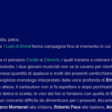
edia, palco.
de 
I Lupi di Ermal
 fanno compagnia fino al momento in cui 
ata ci pensano 
Cordio
 e 
Davorio
, i quali iniziano a colorare
 melodie. I due giovani musicisti non se la cavano per nient
ossa quantità di applausi e molti dei presenti canticchiano
aviglioso monologo interpretato dalla voce profonda di 
Er
e attesa. Il cantautore non si fa aspettare e dopo pochissi
 Italico
 si scalda, le voci dei fan si fondono con quella di E
 un concerto difficile da dimenticare per i presenti. Accant
rco Montanari
 alla chitarra, 
Roberto Pace
 alle tastiere, 
An