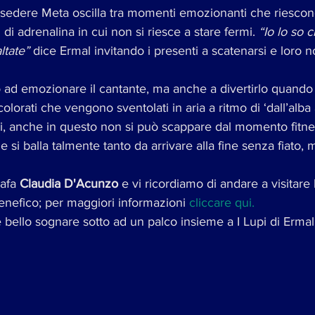
fa sedere Meta oscilla tra momenti emozionanti che riescono
i di adrenalina in cui non si riesce a stare fermi. 
“Io lo so 
ltate”
 dice Ermal invitando i presenti a scatenarsi e loro n
 ad emozionare il cantante, ma anche a divertirlo quando i
colorati che vengono sventolati in aria a ritmo di ‘dall’alba 
, anche in questo non si può scappare dal momento fitnes
a e si balla talmente tanto da arrivare alla fine senza fiato, 
afa 
Claudia D'Acunzo
 e vi ricordiamo di andare a visitare
enefico; per maggiori informazioni 
cliccare qui.
 bello sognare sotto ad un palco insieme a I Lupi di Ermal