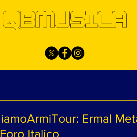
QBMUSICA
amoArmiTour: Ermal Met
 Foro Italico