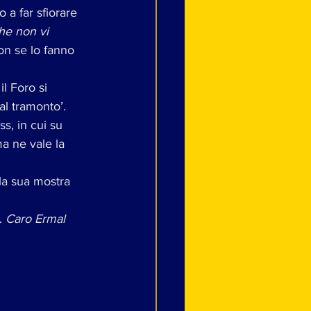
 a far sfiorare 
che non vi 
on se lo fanno 
l Foro si 
al tramonto’. 
s, in cui su 
ma ne vale la 
 la sua mostra 
. 
Caro Ermal 