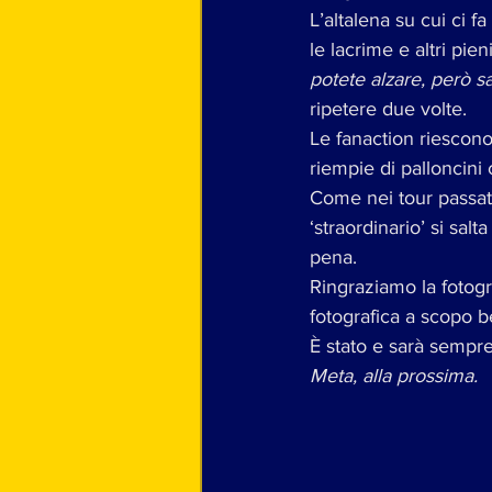
L’altalena su cui ci 
le lacrime e altri pien
potete alzare, però sa
ripetere due volte.
Le fanaction riescono
riempie di palloncini 
Come nei tour passati
‘straordinario’ si salt
pena.
Ringraziamo la fotogr
fotografica a scopo b
È stato e sarà sempre
Meta, alla prossima.