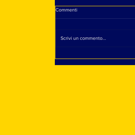
Commenti
Scrivi un commento...
Skeye, la nostra intervista tra
un esame e l'altro: "Fare la
cantante è il mio sogno fin da
bambina. Ho sempre solo
voluto cantare"