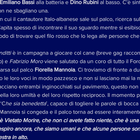
Emiliano Bassi
 alla batteria e 
Dino Rubini
 al basso. C’è sint
on ne sbagliano una.
cui il cantautore Italo-albanese sale sul palco, ricerca su
apita spesso di incontrare il suo sguardo mentre si esibisc
do di trovare quel filo rosso che lo lega alle persone che 
ditti
 è in campagna a giocare col cane (breve gag raccont
) e 
Fabrizio Moro
 viene salutato da un coro di tutto il For
arsa sul palco 
Fiorella Mannoia
. Ci troviamo di fronte a due
 le loro voci in modo pazzesco e non si lasciano mai la m
racciano entrambi inginocchiati sul pavimento, questo non
lla loro umiltà e del loro rispetto reciproco. Il momento
 ‘C
he sia benedetta
’, capace di togliere le parole di bocca
a Mannoia si congeda e il palco torna ad essere interament
è Vietato Morire, che non ci avete fatto niente, che è una 
spiro ancora, che siamo umani e che alcune persone son
tra in alto.