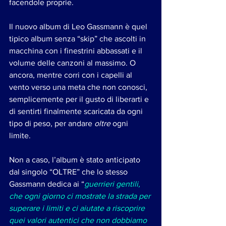
facendole proprie. 
Il nuovo album di Leo Gassmann è quel 
tipico album senza “skip” che ascolti in 
macchina con i finestrini abbassati e il 
volume delle canzoni al massimo. O 
ancora, mentre corri con i capelli al 
vento verso una meta che non conosci, 
semplicemente per il gusto di liberarti e 
di sentirti finalmente scaricata da ogni 
tipo di peso, per andare 
oltre
 ogni 
limite. 
Non a caso, l’album è stato anticipato 
dal singolo “OLTRE” che lo stesso 
Gassmann dedica ai “
guerrieri gentili, 
che ogni giorno ci mostrate la strada per 
superare i limiti e ci aiutate a riscoprire 
quei valori autentici che non dobbiamo 