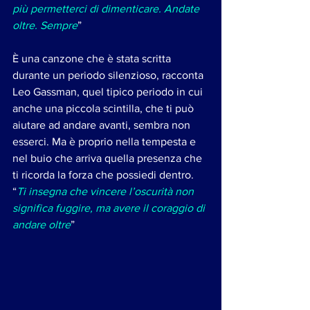
più permetterci di dimenticare. Andate 
oltre. Sempre
”
È una canzone che è stata scritta 
durante un periodo silenzioso, racconta 
Leo Gassman, quel tipico periodo in cui 
anche una piccola scintilla, che ti può 
aiutare ad andare avanti, sembra non 
esserci. Ma è proprio nella tempesta e 
nel buio che arriva quella presenza che 
ti ricorda la forza che possiedi dentro. 
“
Ti insegna che vincere l’oscurità non 
significa fuggire, ma avere il coraggio di 
andare oltre
”