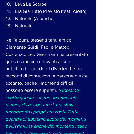
Leva Le Scarpe
Era Già Tutto Previsto (feat. Aiello)
Naturale (Acoustic)
Naturale 
Nell’album, presenti tanti amici: 
Clemente Guidi, Fadi e Matteo 
Costanzo. Leo Gassmann ha presentato 
questi suoi amici davanti al suo 
pubblico tra aneddoti divertenti e tra 
racconti di come, con le persone giuste 
accanto, anche i momenti difficili 
possono essere superati. "
A
bbiamo 
scritto queste canzoni in momenti 
diversi, dove ognuno di noi stava 
rincorrendo i propri orizzonti. Tutti 
quanti noi abbiamo avuto dei momenti 
bellissimi ma anche dei momenti meno 
belli ma li abbiamo affrontati insieme
”. 