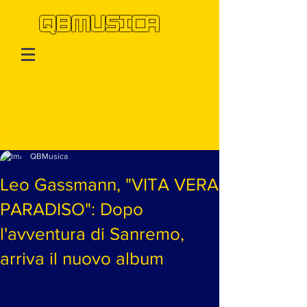
QBMUSICA
Post
QBMusica
Leo Gassmann, "VITA VERA
PARADISO": Dopo
l'avventura di Sanremo,
arriva il nuovo album