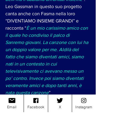
Leo Gassman in questo suo progetto 
canta anche con Fasma nella loro 
“DIVENTIAMO INSIEME GRANDI” e 
racconta “
È un mio carissimo amico con 
il quale ho condiviso il palco di 
Sanremo giovani. La canzone con lui ha 
un doppio valore per me. Aldilà del 
fatto che siamo diventati amici, siamo 
nati in un contesto in cui 
televisivamente ci avevano messo un 
po’ contro. Invece poi siamo diventati 
veramente amici e dopo tanti anni, è 
nata questa canzone
” 
Leo Gassmann si immagina già tutte le 
Email
Facebook
X
Instagram
canzoni live, tra l’euforia e la festa 
durante “GIRASOLE” e “RITORNERÀ” e 
gli occhi lucidi di “LEVA LE SCARPE”. Il 