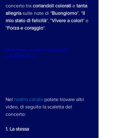
concerto tra 
coriandoli colorati
 e 
tanta 
allegria 
sulle note di "
Buongiorno
", "
Il 
mio stato di felicità
", "
Vivere a colori
" e 
"
Forza e coraggio
". 
https://www.youtube.com/watch?
v=6xS9f4HE1UY
Nel 
nostro canale
 potete trovare altri 
video, di seguito la scaletta del 
concerto:
1. La stessa