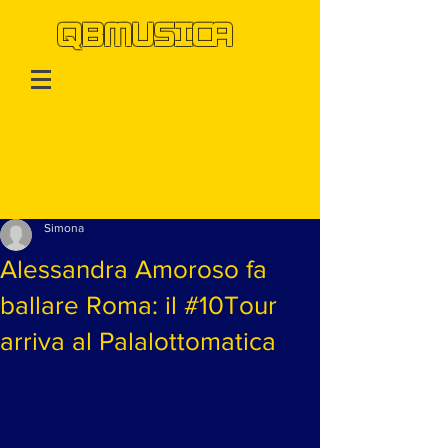
QBMUSICA
Post
Simona
Alessandra Amoroso fa
ballare Roma: il #10Tour
arriva al Palalottomatica