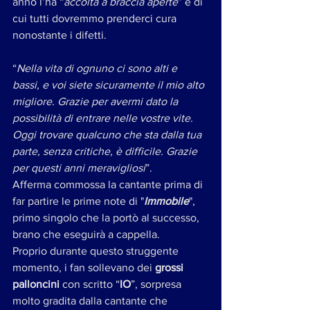
anno l’ha “
accolta a braccia aperte
” e di 
cui tutti dovremmo prenderci cura 
nonostante i difetti. 
“
Nella vita di ognuno ci sono alti e 
bassi, e voi siete sicuramente il mio alto 
migliore. Grazie per avermi dato la 
possibilità di entrare nelle vostre vite. 
Oggi trovare qualcuno che sta dalla tua 
parte, senza critiche, è difficile. Grazie 
per questi anni meravigliosi
”. 
Afferma commossa la cantante prima di 
far partire le prime note di "
Immobile
", 
primo singolo che la portò al successo, 
brano che eseguirà a cappella. 
Proprio durante questo struggente 
momento, i fan sollevano dei 
grossi 
palloncini
 con scritto “
IO
”, sorpresa 
molto gradita dalla cantante che 