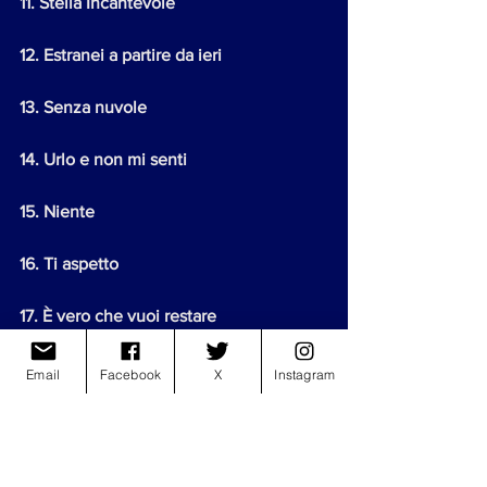
11. Stella Incantevole
12. Estranei a partire da ieri
13. Senza nuvole
14. Urlo e non mi senti
15. Niente
16. Ti aspetto
17. È vero che vuoi restare
18. Amore puro
Email
Facebook
X
Instagram
19. Difendimi sempre
20. Trova un modo