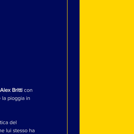
Alex Britti
 con 
 la pioggia in 
tica del 
e lui stesso ha 