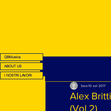
QBMusica
ABOUT US
I NOSTRI LAVORI
Sara
10 set 2017
Alex Brit
(Vol.2)