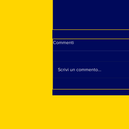
Commenti
Scrivi un commento...
Skeye, la nostra intervista tra
un esame e l'altro: "Fare la
cantante è il mio sogno fin da
bambina. Ho sempre solo
voluto cantare"