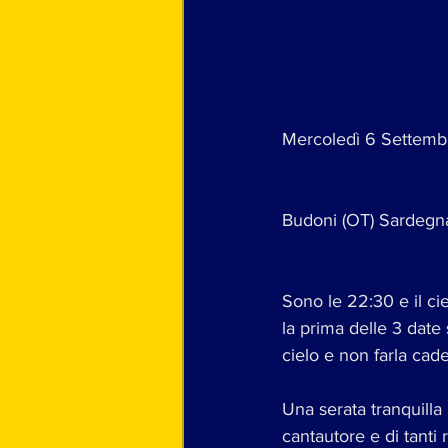
Mercoledì 6 Settemb
Budoni (OT) Sardegna
Sono le 22:30 e il ci
la prima delle 3 date 
cielo e non farla cade
Una serata tranquilla
cantautore e di tanti