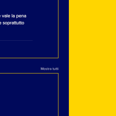
e vale la pena 
 soprattutto 
Mostra tutti