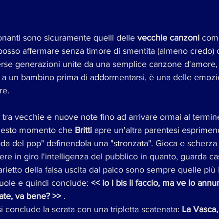
nanti sono sicuramente quelli delle 
vecchie canzoni
 com
 posso affermare senza timore di smentita (almeno credo) 
erse generazioni unite da una semplice canzone d'amore,
e a un bambino prima di addormentarsi, è una delle emozio
re.
 tra vecchie e nuove note fino ad arrivare ormai al termin
questo momento che 
Britti 
apre un'altra parentesi esprimend
da del pop" definendola una "stronzata". Gioca e scherza
re in giro l'intelligenza del pubblico in quanto, guarda ca
ietto della falsa uscita dal palco sono sempre quelle più 
uole e quindi conclude: 
<< io i bis li faccio, ma ve lo ann
ate, va bene? >>
 .
 si conclude la serata con una tripletta scatenata: 
La Vasca,