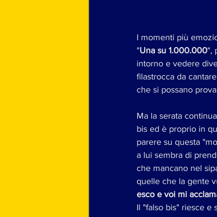
I momenti più emozio
"
Una su 1.000.000
",
intorno e vedere div
filastrocca da cantar
che si possano prova
Ma la serata continua
bis ed è proprio in 
parere su questa "mo
a lui sembra di prende
che mancano nel sipar
quelle che la gente v
esco e voi mi acclam
Il "falso bis" riesce e