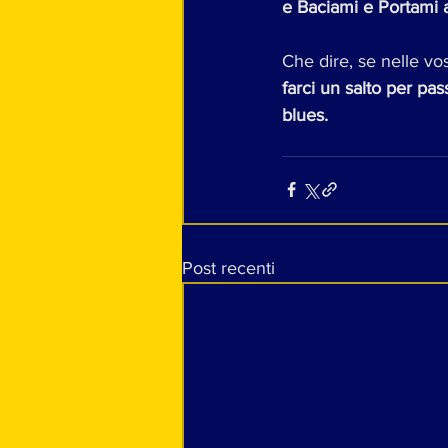
e Baciami e Portami a
Che dire, se nelle vos
farci un salto per pa
blues.
Post recenti