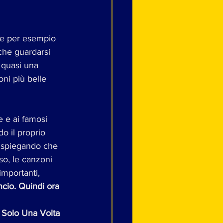
e per esempio 
che guardarsi 
 quasi una 
ni più belle 
e e ai famosi 
o il proprio 
 spiegando che 
so, le canzoni 
importanti, 
uncio. Quindi ora 
 Solo Una Volta 