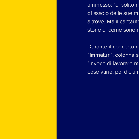
ammesso: "di solito n
di assolo delle sue m
altrove. Ma il cantau
storie di come sono 
Durante il concerto n
"
Immaturi
", colonna 
"invece di lavorare ma
cose varie, poi diciam