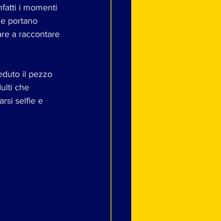
fatti i momenti 
he portano 
are a raccontare 
eduto il pezzo 
ulti che 
rsi selfie e 