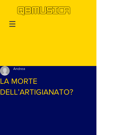
QBMUSICA
Post
Andrea
LA MORTE
DELL’ARTIGIANATO?