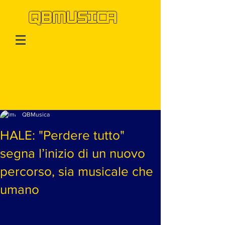
QBMUSICA
Post
QBMusica
HALE: "Perdere tutto"
segna l’inizio di un nuovo
percorso, sia musicale che
umano