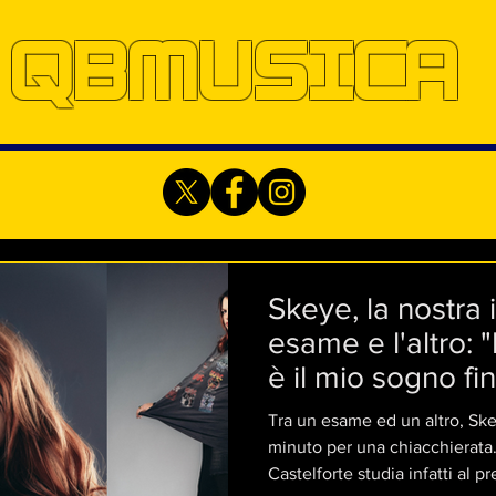
QBMUSICA
Skeye, la nostra i
esame e l'altro: 
è il mio sogno f
sempre solo volu
Tra un esame ed un altro, Ske
minuto per una chiacchierata… La giovane cantante
Castelforte studia infatti al 