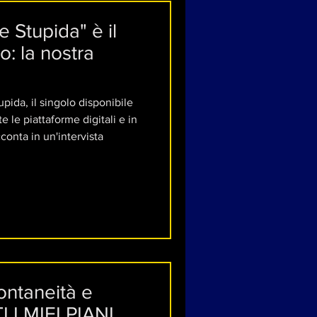
 Stupida" è il
: la nostra
pida, il singolo disponibile
 le piattaforme digitali e in
cconta in un'intervista
ontaneità e
I I MIEI PIANI