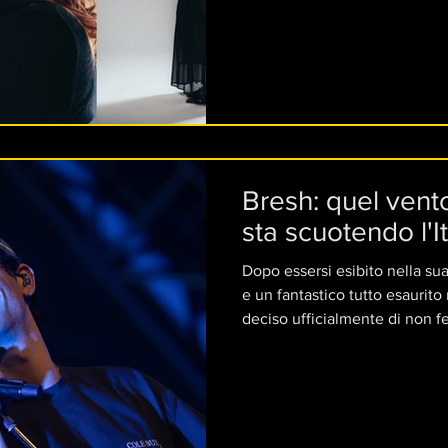
a Milano seguendo corsi speci
Bresh: quel ven
sta scuotendo l'It
Dopo essersi esibito nella su
e un fantastico tutto esaurito
deciso ufficialmente di non f
con la sua ciurma approderà ag
settembre 2027.