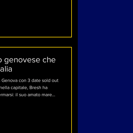
fici sul canto pop.
to genovese che
alia
a Genova con 3 date sold out
 nella capitale, Bresh ha
ermarsi: il suo amato mare
li I-DAYS di Milano l’11