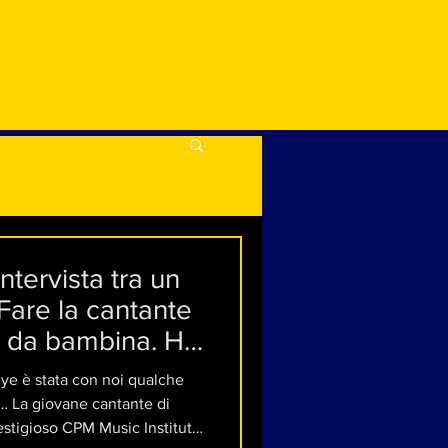
ntervista tra un
"Fare la cantante
in da bambina. Ho
to cantare"
ye è stata con noi qualche
 di
prestigioso CPM Music Institute