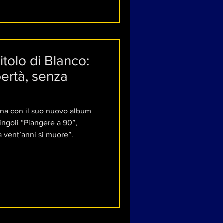
itolo di Blanco:
bertà, senza
a
iana con il suo nuovo album
ingoli “Piangere a 90”,
 vent’anni si muore”.