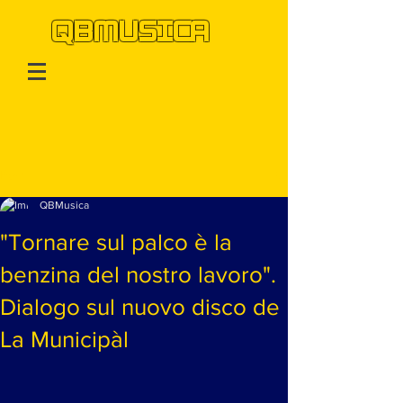
QBMUSICA
Post
QBMusica
"Tornare sul palco è la
benzina del nostro lavoro".
Dialogo sul nuovo disco de
La Municipàl