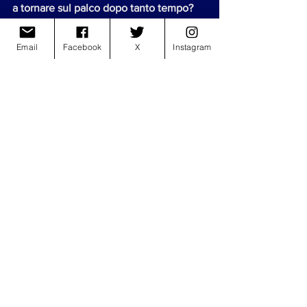
a tornare sul palco dopo tanto tempo? 
Qual è il momento più bello di un live?
Email
Facebook
X
Instagram
Siamo felicissimi, un po’ arrugginiti ma 
ci sta, il momento più bello ma allo 
stesso tempo
più brutto e quando stai per salire sul 
palco, con un nodo in gola per 
l’emozione, ecco,
quell’emozione è la benzina del nostro 
lavoro.
Per concludere.. un augurio a se stessi 
e per la propria musica?
Restate sempre voi stessi <3
Buon tour e buona estate!