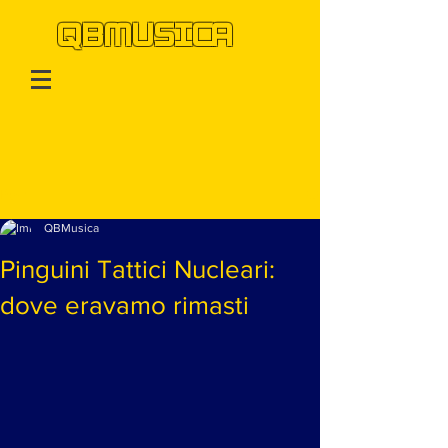
QBMUSICA
Post
QBMusica
Pinguini Tattici Nucleari:
dove eravamo rimasti