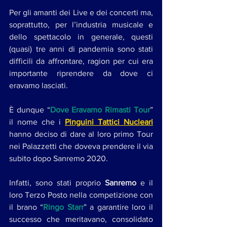
Per gli amanti dei Live e dei concerti ma, 
soprattutto, per l’industria musicale e 
dello spettacolo in generale, questi 
(quasi) tre anni di pandemia sono stati 
difficili da affrontare, ragion per cui era 
importante riprendere da dove ci 
eravamo lasciati.
È dunque “
Dove Eravamo Rimasti Tour
” 
il nome che i 
Pinguini Tattici Nucleari
hanno deciso di dare al loro primo Tour 
nei Palazzetti che doveva prendere il via 
subito dopo Sanremo 2020.
Infatti, sono stati proprio 
Sanremo
 e il 
loro Terzo Posto nella competizione con 
il brano “
Ringo Starr
” a garantire loro il 
successo che meritavano, consolidato 