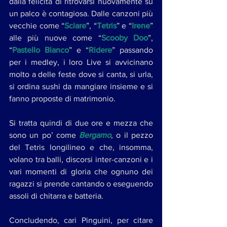
dalla felicità di ritrovarsi nuovamente su 
un palco è contagiosa. Dalle canzoni più 
vecchie come “
Sciare
”, “
Tetris
” e “
Irene
” 
alle più nuove come “
Scooby Doo
”, 
“
Pastello Bianco
” e “
Ridere
” passando 
per i medley, i loro Live si avvicinano 
molto a delle feste dove si canta, si urla, 
si ordina sushi da mangiare insieme e si 
fanno proposte di matrimonio.
Si tratta quindi di due ore e mezza che 
sono un po’ come 
Bergamo
, o il pezzo 
del Tetris longilineo e che, insomma, 
volano tra balli, discorsi inter-canzoni e i 
vari momenti di gloria che ognuno dei 
ragazzi si prende cantando o eseguendo 
assoli di chitarra e batteria.
Concludendo, cari Pinguini, per citare 