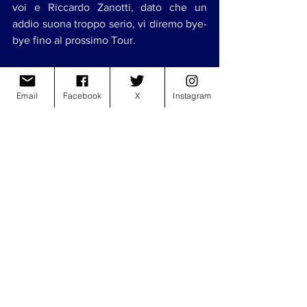
voi e Riccardo Zanotti, dato che un 
addio suona troppo serio, vi diremo bye-
bye fino al prossimo Tour. 
https://video.wixstatic.com/video/fb79af_51f21
7c1534e491783ccac72b288b72e/1080p/mp4/f
Email
Facebook
X
Instagram
ile.mp4
Valentina Bandini
Mostra tutti
Post recenti