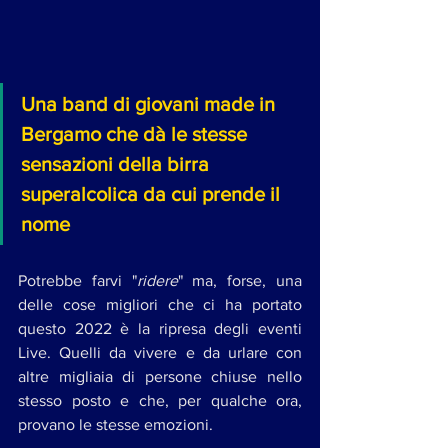
Una band di giovani made in 
Bergamo che dà le stesse 
sensazioni della birra 
superalcolica da cui prende il 
nome
Potrebbe farvi "
ridere
" ma, forse, una 
delle cose migliori che ci ha portato 
questo 2022 è la ripresa degli eventi 
Live. Quelli da vivere e da urlare con 
altre migliaia di persone chiuse nello 
stesso posto e che, per qualche ora, 
provano le stesse emozioni.