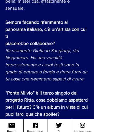
bella, misteriosa, affascinante e 
sensuale.
Sempre facendo riferimento al 
panorama italiano, c’è un’artista con cui 
ti
piacerebbe collaborare?
Sicuramente Giuliano Sangiorgi, dei 
Negramaro. Ha una vocalità 
impressionante e i suoi testi sono in 
grado di entrare a fondo e tirare fuori da 
te cose che nemmeno sapevi di avere.
“Ponte Milvio” è il terzo singolo del 
progetto Ritta, cosa dobbiamo aspettarci
per il futuro? C’è un album in vista di cui 
puoi farci qualche spoiler?
Vorrei poter parlare... di sicuro questa 
pandemia ha rallentato la partenza del 
Email
Facebook
X
Instagram