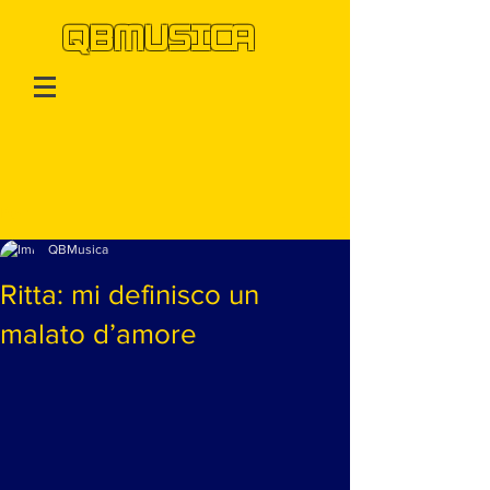
QBMUSICA
Post
QBMusica
Ritta: mi definisco un
malato d’amore