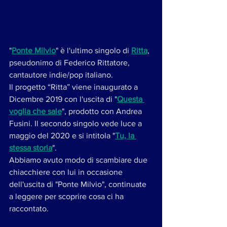
"
Ponte Milvio
" è l'ultimo singolo di 
Ritta
, 
pseudonimo di Federico Rittatore, 
cantautore indie/pop italiano. 
Il progetto “Ritta” viene inaugurato a 
Dicembre 2019 con l'uscita di "
Questa 
voglia che sale
", prodotto con Andrea 
Fusini. Il secondo singolo vede luce a 
maggio del 2020 e si intitola "
Tu, la 
stessa storia
".
Abbiamo avuto modo di scambiare due 
chiacchiere con lui in occasione 
dell'uscita di "Ponte Milvio", continuate 
a leggere per scoprire cosa ci ha 
raccontato.